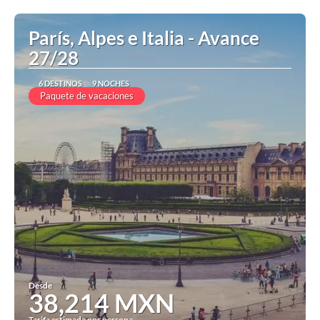
Ver
París, Alpes e Italia - Avance
27/28
6 DESTINOS
9 NOCHES
Paquete de vacaciones
Desde
38,214 MXN
Tarifa estimada por persona