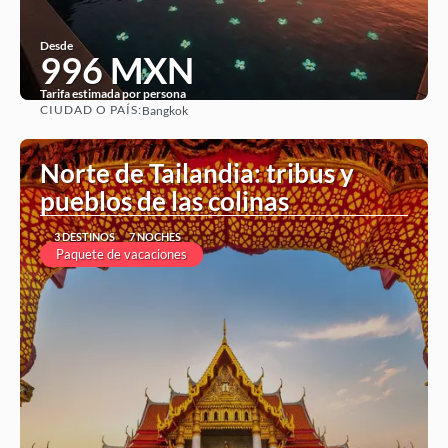
Desde
996 MXN
Tarifa estimada por persona
CIUDAD O PAÍS:
Bangkok
Ver
Norte de Tailandia: tribus y
pueblos de las colinas
3 DESTINOS
7 NOCHES
Paquete de vacaciones