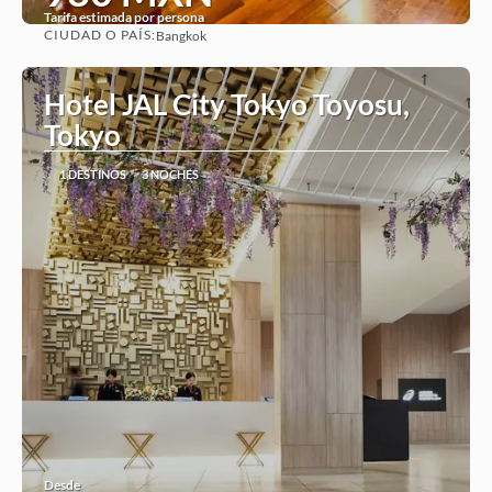
Tarifa estimada por persona
CIUDAD O PAÍS:
Bangkok
Ver
Hotel JAL City Tokyo Toyosu,
Tokyo
1 DESTINOS
3 NOCHES
Desde