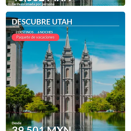
Tarifa estimada por persona
Ver
DESCUBRE UTAH
2 DESTINOS
6 NOCHES
Paquete de vacaciones
Desde
39,501 MXN