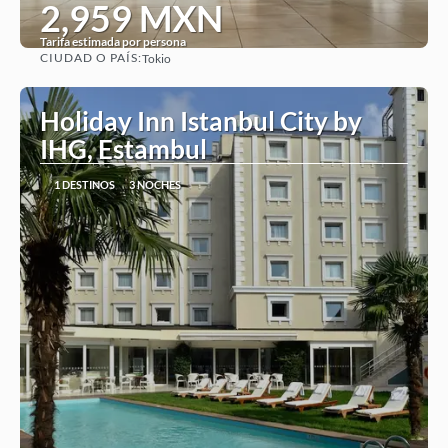
2,959 MXN
Tarifa estimada por persona
CIUDAD O PAÍS:
Tokio
Ver
Holiday Inn Istanbul City by
IHG, Estambul
1 DESTINOS
3 NOCHES