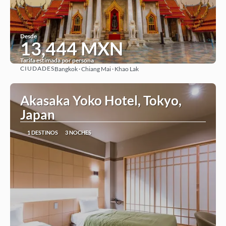
Desde
13,444 MXN
Tarifa estimada por persona
CIUDADES
Bangkok · Chiang Mai · Khao Lak
Ver
Akasaka Yoko Hotel, Tokyo,
Japan
1 DESTINOS
3 NOCHES