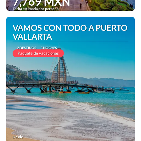
7,769 MXN
Tarifa estimada por persona
Ver
VAMOS CON TODO A PUERTO
VALLARTA
2 DESTINOS
3 NOCHES
Paquete de vacaciones
Desde