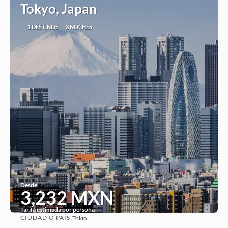
Tokyo, Japan
1 DESTINOS
3 NOCHES
Desde
3,232 MXN
Tarifa estimada por persona
CIUDAD O PAÍS:
Tokio
Ver