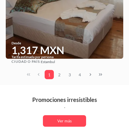
Desde
1,317 MXN
Tarifa estimada por persona
CIUDAD O PAÍS:
Estambul
Ver
1
2
3
4
Promociones irresistibles
.
Ver más