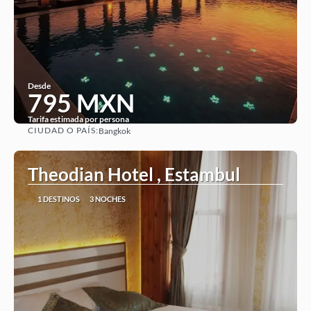
Desde
795 MXN
Tarifa estimada por persona
CIUDAD O PAÍS:
Bangkok
Ver
Theodian Hotel , Estambul
1 DESTINOS
3 NOCHES