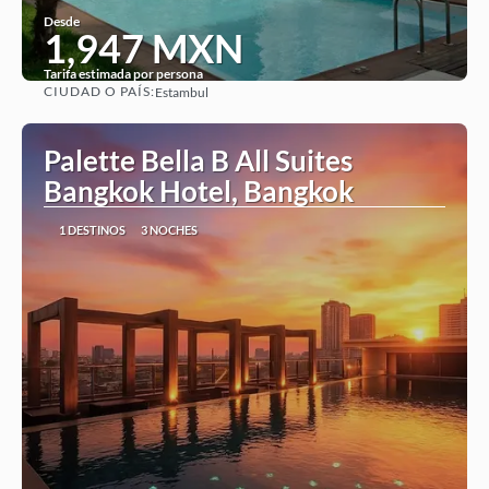
Desde
1,947 MXN
Tarifa estimada por persona
CIUDAD O PAÍS:
Estambul
Ver
Palette Bella B All Suites
Bangkok Hotel, Bangkok
1 DESTINOS
3 NOCHES