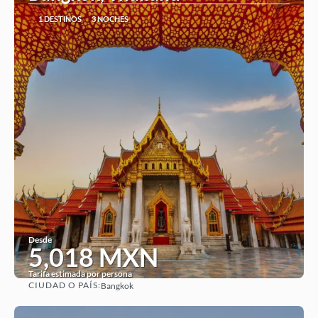
1 DESTINOS
3 NOCHES
Desde
5,018 MXN
Tarifa estimada por persona
CIUDAD O PAÍS:
Bangkok
Ver