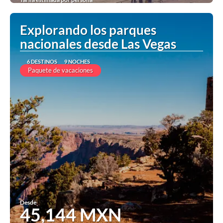
Ver
Explorando los parques
nacionales desde Las Vegas
6 DESTINOS
9 NOCHES
Paquete de vacaciones
Desde
45,144 MXN