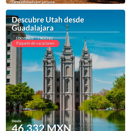
Tarifa estimada por persona
Ver
Descubre Utah desde
Guadalajara
1 DESTINOS
7 NOCHES
Paquete de vacaciones
Desde
46,332 MXN