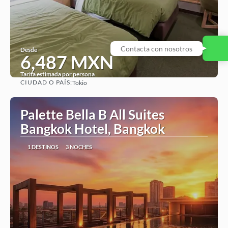
Desde
6,487 MXN
Tarifa estimada por persona
CIUDAD O PAÍS:
Tokio
Ver
Palette Bella B All Suites
Bangkok Hotel, Bangkok
1 DESTINOS
3 NOCHES