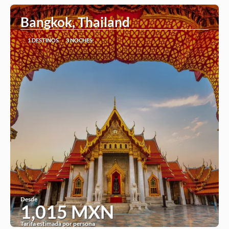
Bangkok, Thailand
1 DESTINOS
3 NOCHES
Desde
1,015 MXN
Tarifa estimada por persona