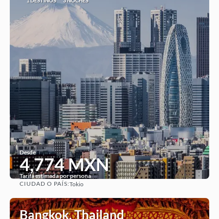
1 DESTINOS
3 NOCHES
Desde
4,774 MXN
Tarifa estimada por persona
CIUDAD O PAÍS:
Tokio
Ver
Bangkok, Thailand