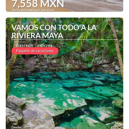
7,558 MXN
Tarifa estimada por persona
Ver
VAMOS CON TODO A LA
RIVIERA MAYA
2 DESTINOS
3 NOCHES
Paquete de vacaciones
Desde