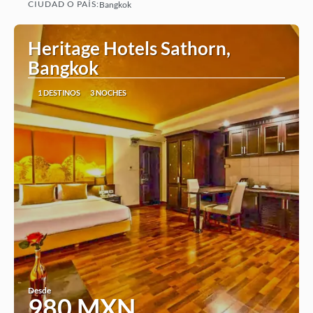
CIUDAD O PAÍS:
Bangkok
Ver
Heritage Hotels Sathorn,
Bangkok
1 DESTINOS
3 NOCHES
Desde
980 MXN