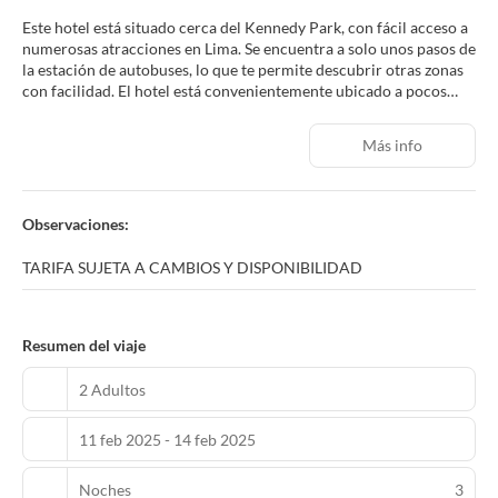
Este hotel está situado cerca del Kennedy Park, con fácil acceso a
numerosas atracciones en Lima. Se encuentra a solo unos pasos de
la estación de autobuses, lo que te permite descubrir otras zonas
con facilidad. El hotel está convenientemente ubicado a pocos
kilómetros del aeropuerto. Este encantador hotel te recibe con
una cálida hospitalidad y un excelente servicio. Las habitaciones
Más info
están elegantemente decoradas y ofrecen un ambiente relajante
para que puedas descansar cómodamente al final del día. El hotel
brinda calidad y un servicio ejemplar, lo que asegura una estancia
confortable. Te invitamos a aprovechar todas las instalaciones y
Observaciones:
servicios que el hotel ofrece.
TARIFA SUJETA A CAMBIOS Y DISPONIBILIDAD
Resumen del viaje
2 Adultos
11 feb 2025 - 14 feb 2025
Noches
3