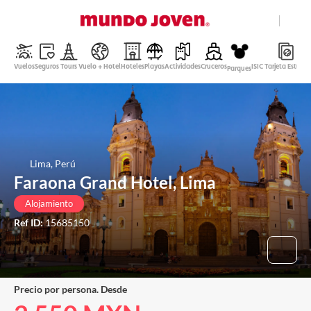
close
Ayuda
Vuelos
Seguros
Tours
Vuelo + Hotel
Hoteles
Playas
Actividades
Cruceros
ISIC Tarjeta Estudi
Parques
Peso Mexicano
Español
Entrar
Lima, Perú
Faraona Grand Hotel, Lima
Alojamiento
Ref ID:
15685150
Precio por persona. Desde