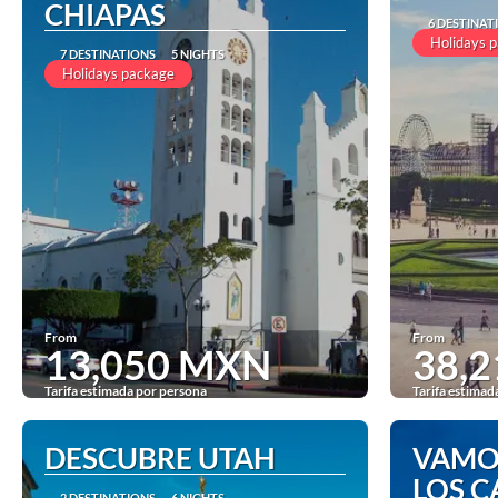
CHIAPAS
6 DESTINAT
Holidays 
7 DESTINATIONS
5 NIGHTS
Holidays package
From
From
13,050 MXN
38,
Tarifa estimada por persona
Tarifa estimad
See
DESCUBRE UTAH
VAMO
LOS 
2 DESTINATIONS
6 NIGHTS