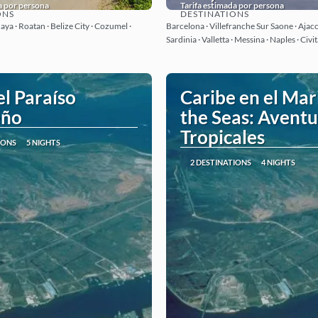
a por persona
Tarifa estimada por persona
ONS
DESTINATIONS
See
See
ya · Roatan · Belize City · Cozumel ·
Barcelona · Villefranche Sur Saone · Ajacc
Sardinia · Valletta · Messina · Naples · Civ
el Paraíso
Caribe en el Mar
eño
the Seas: Aventu
Tropicales
IONS
5 NIGHTS
2 DESTINATIONS
4 NIGHTS