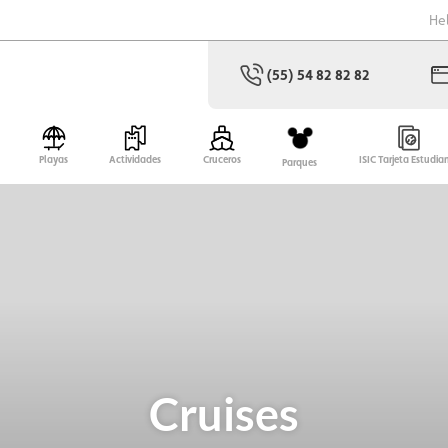
He
(55) 54 82 82 82
Playas
Actividades
Cruceros
ISIC Tarjeta Estudia
Parques
Cruises