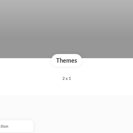
Themes
2 x 1
ction