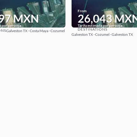
From
297 MXN
26,043 MX
a por persona
Tarifa estimada por persona
DESTINATIONS
ONS
Galveston TX · Costa Maya · Cozumel
See
See
Galveston TX · Cozumel · Galveston TX