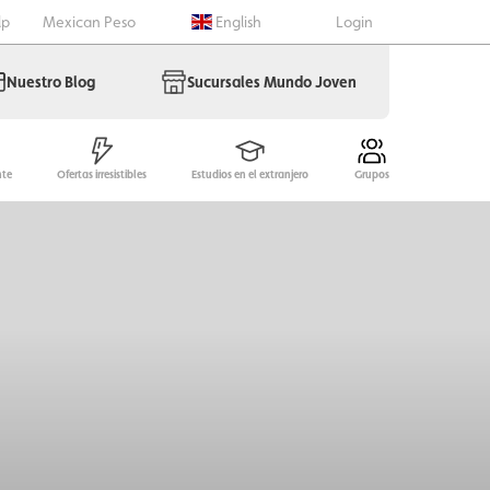
lp
Mexican Peso
English
Login
Nuestro Blog
Sucursales Mundo Joven
nte
Ofertas irresistibles
Estudios en el extranjero
Grupos