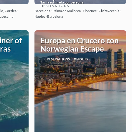
Tarifa estimada por persona
DESTINATIONS
See
io, Corsica ·
Barcelona · Palma de Mallorca · Florence · Civitavecchia ·
itavecchia
Naples · Barcelona
iner of
Europa en Crucero con
ras
Norwegian Escape
8 DESTINATIONS
9 NIGHTS