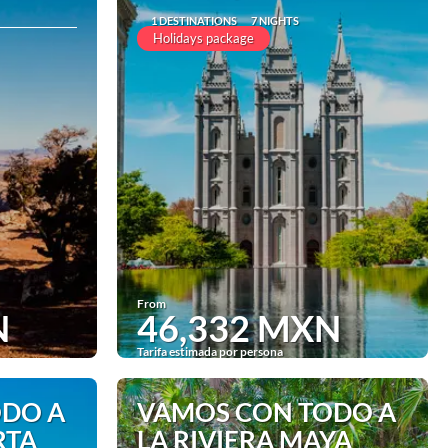
1 DESTINATIONS
7 NIGHTS
Holidays package
From
N
46,332 MXN
Tarifa estimada por persona
See
ODO A
VAMOS CON TODO A
RTA
LA RIVIERA MAYA