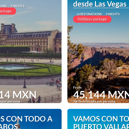
desde Las Vegas
IONS
9 NIGHTS
package
6 DESTINATIONS
9 NIGHTS
Holidays package
From
214 MXN
45,144 MX
a por persona
Tarifa estimada por persona
See
See
S CON TODO A
VAMOS CON T
CABOS
PUERTO VALLA