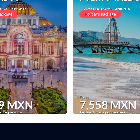
IONS
3 NIGHTS
2 DESTINATIONS
3 NIGHTS
package
Holidays package
From
69 MXN
7,558 MXN
a por persona
Tarifa estimada por persona
See
See