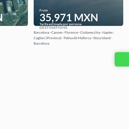
From
N
35,971 MXN
Tarifa estimada por persona
DESTINATIONS
See
Barcelona · Cannes · Florence · Civitavecchia · Naples ·
Cagliari (Province) · Palma de Mallorca · Ibiza Island ·
Barcelona
Contact us