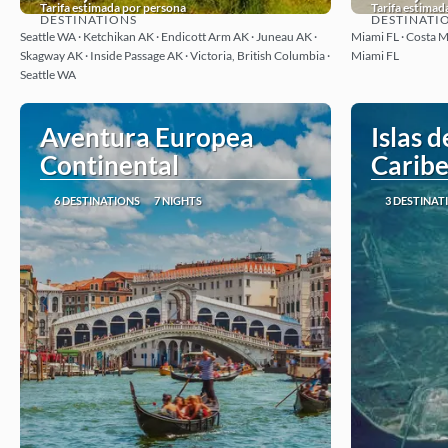
Tarifa estimada por persona
Tarifa estimad
DESTINATIONS
DESTINATI
See
Seattle WA · Ketchikan AK · Endicott Arm AK · Juneau AK ·
Miami FL · Costa Ma
Skagway AK · Inside Passage AK · Victoria, British Columbia ·
Miami FL
Seattle WA
Aventura Europea
Islas d
Continental
Carib
6 DESTINATIONS
7 NIGHTS
3 DESTINAT