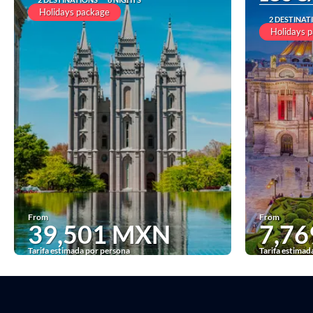
Holidays package
2 DESTINAT
Holidays 
From
From
39,501 MXN
7,7
Tarifa estimada por persona
Tarifa estimad
See