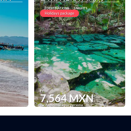
2 DESTINATIONS
3 NIGHTS
Holidays package
From
7,564 MXN
Tarifa estimada por persona
See