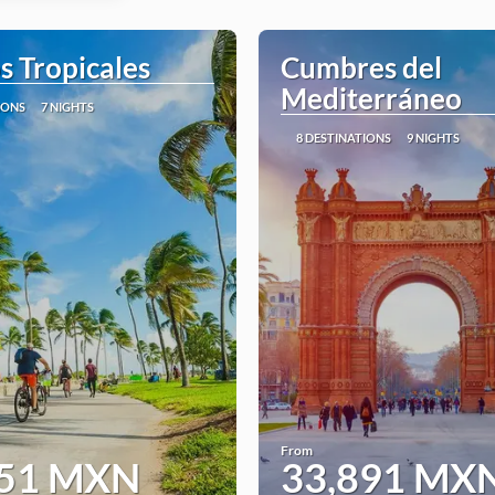
s Tropicales
Cumbres del
Mediterráneo
IONS
7 NIGHTS
8 DESTINATIONS
9 NIGHTS
From
851 MXN
33,891 MX