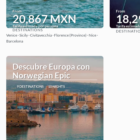
From
From
20,867 MXN
18,
Tarifa estimada por persona
Tarifa estimad
DESTINATIONS
DESTINATI
See
Venice · Sicily · Civitavecchia · Florence (Province) · Nice ·
Barcelona
Descubre Europa con
Norwegian Epic
9 DESTINATIONS
10 NIGHTS