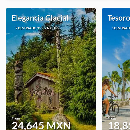
Elegancia Glacial
Tesoro
7 DESTINATIONS
7 NIGHTS
5 DESTINAT
From
From
24,645 MXN
18,