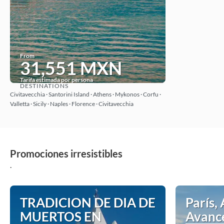
From
31,551 MXN
Tarifa estimada por persona
DESTINATIONS
See
Civitavecchia · Santorini Island · Athens · Mykonos · Corfu ·
Valletta · Sicily · Naples · Florence · Civitavecchia
Promociones irresistibles
.
TRADICION DE DIA DE
París, 
MUERTOS EN
Avanc