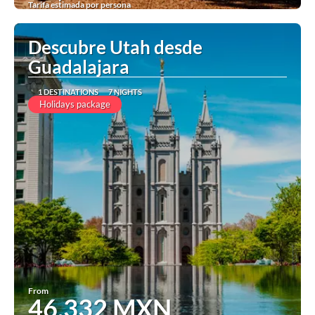
Tarifa estimada por persona
See
Descubre Utah desde
Guadalajara
1 DESTINATIONS
7 NIGHTS
Holidays package
From
46,332 MXN