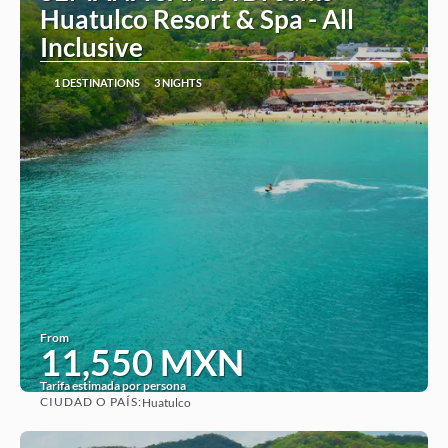
Huatulco Resort & Spa - All
Inclusive
1 DESTINATIONS
3 NIGHTS
From
11,550 MXN
Tarifa estimada por persona
CIUDAD O PAÍS:
Huatulco
See