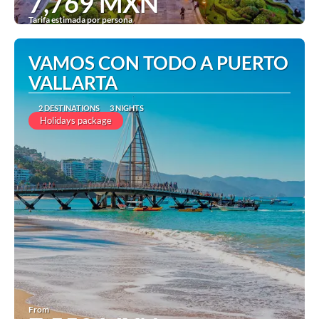
7,769 MXN
Tarifa estimada por persona
See
VAMOS CON TODO A PUERTO
VALLARTA
2 DESTINATIONS
3 NIGHTS
Holidays package
From