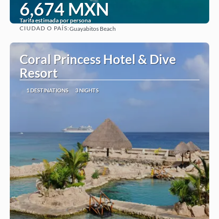
6,674 MXN
Tarifa estimada por persona
CIUDAD O PAÍS:
Guayabitos Beach
See
Coral Princess Hotel & Dive
Resort
1 DESTINATIONS
3 NIGHTS