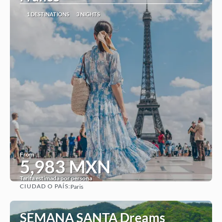
1 DESTINATIONS
3 NIGHTS
From
5,983 MXN
Tarifa estimada por persona
CIUDAD O PAÍS:
Paris
See
SEMANA SANTA Dreams