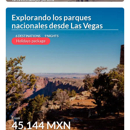
See
Explorando los parques
nacionales desde Las Vegas
6 DESTINATIONS
9 NIGHTS
Holidays package
From
45,144 MXN