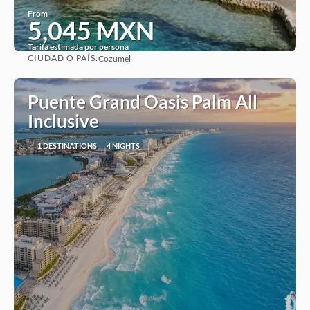
From
5,045 MXN
Tarifa estimada por persona
CIUDAD O PAÍS:
Cozumel
See
Puente Grand Oasis Palm All
Inclusive
1 DESTINATIONS
4 NIGHTS