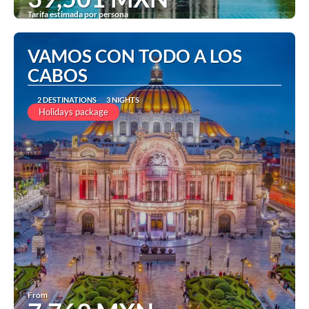
Tarifa estimada por persona
See
VAMOS CON TODO A LOS
CABOS
2 DESTINATIONS
3 NIGHTS
Holidays package
From