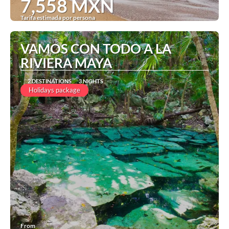
7,558 MXN
Tarifa estimada por persona
See
VAMOS CON TODO A LA
RIVIERA MAYA
2 DESTINATIONS
3 NIGHTS
Holidays package
From