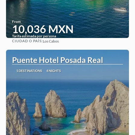
From
10,036 MXN
Tarifa estimada por persona
CIUDAD O PAÍS:
Los Cabos
See
Puente Hotel Posada Real
1 DESTINATIONS
4 NIGHTS