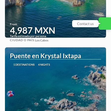
From
4,987 MXN
Tarifa estimada por persona
CIUDAD O PAÍS:
Los Cabos
See
Puente en Krystal Ixtapa
1 DESTINATIONS
4 NIGHTS