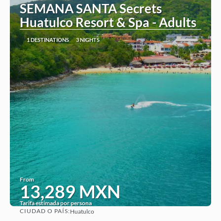
SEMANA SANTA Secrets
Huatulco Resort & Spa - Adults
1 DESTINATIONS
3 NIGHTS
From
13,289 MXN
Tarifa estimada por persona
CIUDAD O PAÍS:
Huatulco
See