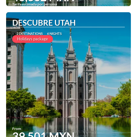
Tarifa estimada por persona
See
DESCUBRE UTAH
2 DESTINATIONS
6 NIGHTS
Holidays package
From
39,501 MXN