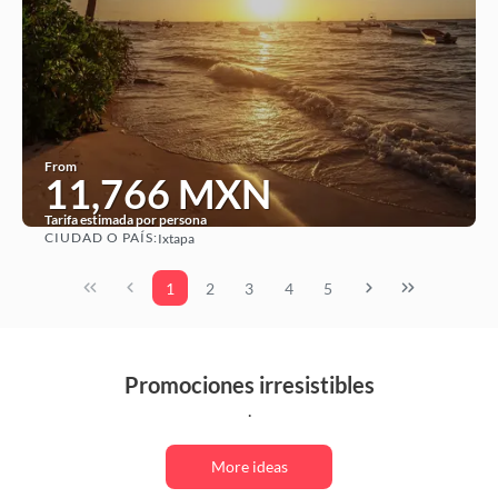
From
11,766 MXN
Tarifa estimada por persona
CIUDAD O PAÍS:
Ixtapa
See
1
2
3
4
5
Promociones irresistibles
.
More ideas