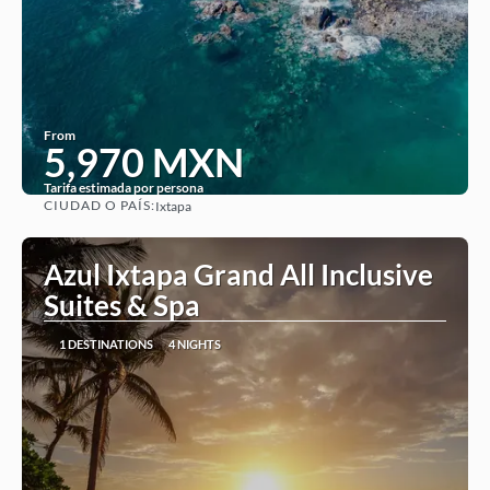
From
5,970 MXN
Tarifa estimada por persona
CIUDAD O PAÍS:
Ixtapa
See
Azul Ixtapa Grand All Inclusive
Suites & Spa
1 DESTINATIONS
4 NIGHTS