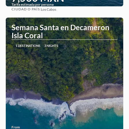
Tarifa estimada por persona
CIUDAD O PAÍS:
Los Cabos
See
Semana Santa en Decameron
Isla Coral
1 DESTINATIONS
3 NIGHTS
From