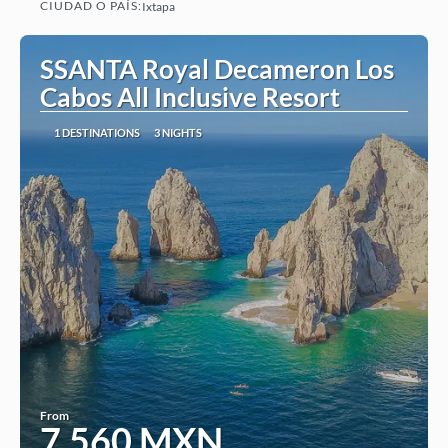
CIUDAD O PAÍS:
Ixtapa
See
SSANTA Royal Decameron Los
Cabos All Inclusive Resort
1 DESTINATIONS
3 NIGHTS
From
7,560 MXN