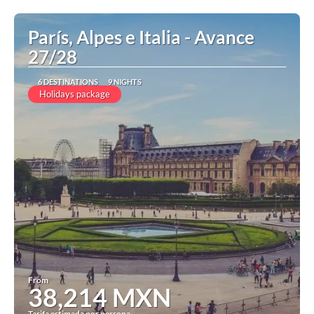
See
París, Alpes e Italia - Avance
27/28
6 DESTINATIONS
9 NIGHTS
Holidays package
From
38,214 MXN
Tarifa estimada por persona